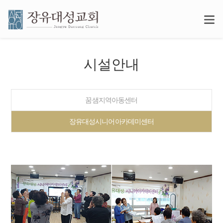
시설안내
꿈샘지역아동센터
장유대성시니어아카데미센터