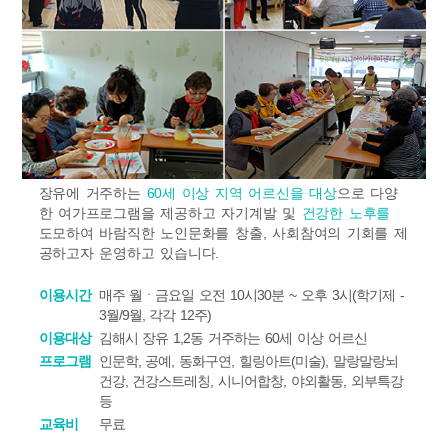
장유에 거주하는
60세 이상 지역 어르신을 대상
으로 다양
한 여가프로그램을 제공하고 자기계발 및
건강한 노후를
도모하여 바람직한 노인문화를 창출, 사회참여의 기회를 제
공하고자 운영하고 있습니다.
이용시간
매주 월ㆍ금요일 오전 10시30분 ~ 오후 3시(학기제 -
3월/9월, 각각 12주)
이용대상
김해시 장유 1,2동 거주하는 60세 이상 어르신
프로그램
인문학, 공예, 동화구연, 힐링아트(미술), 말랑말랑뇌
건강, 건강스트레칭, 시니어합창, 야외활동, 외부특강
등
교육비
무료