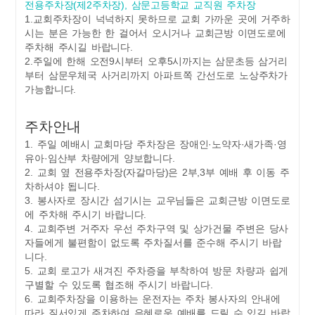
전용주차장(제2주차장), 삼문고등학교 교직원 주차장
1.교회주차장이 넉넉하지 못하므로 교회 가까운 곳에 거주하
시는 분은 가능한 한 걸어서 오시거나 교회근방 이면도로에
주차해 주시길 바랍니다.
2.주일에 한해 오전9시부터 오후5시까지는 삼문초등 삼거리
부터 삼문우체국 사거리까지 아파트쪽 간선도로 노상주차가
가능합니다.
주차안내
1. 주일 예배시 교회마당 주차장은 장애인·노약자·새가족·영
유아·임산부 차량에게 양보합니다.
2. 교회 옆 전용주차장(자갈마당)은 2부,3부 예배 후 이동 주
차하셔야 됩니다.
3. 봉사자로 장시간 섬기시는 교우님들은 교회근방 이면도로
에 주차해 주시기 바랍니다.
4. 교회주변 거주자 우선 주차구역 및 상가건물 주변은 당사
자들에게 불편함이 없도록 주차질서를 준수해 주시기 바랍
니다.
5. 교회 로고가 새겨진 주차증을 부착하여 방문 차량과 쉽게
구별할 수 있도록 협조해 주시기 바랍니다.
6. 교회주차장을 이용하는 운전자는 주차 봉사자의 안내에
따라 질서있게 주차하여 은혜로운 예배를 드릴 수 있길 바랍