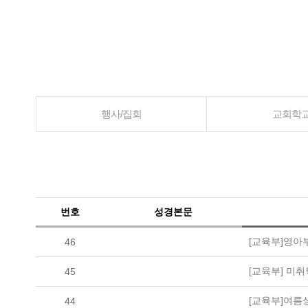
행사/집회
교회학
번호
성경본문
[교육부]영아
46
[교육부] 미
45
[교육부]여름
44