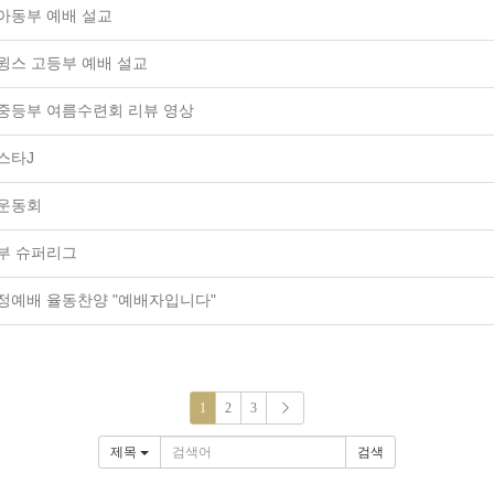
어아동부 예배 설교
더윙스 고등부 예배 설교
온중등부 여름수련회 리뷰 영상
퍼스타J
쀼운동회
등부 슈퍼리그
가정예배 율동찬양 "예배자입니다"
1
2
3
제목
검색