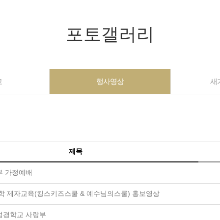
포토갤러리
교
행사영상
새
제목
부 가정예배
취학 제자교육(킹스키즈스쿨 & 예수님의스쿨) 홍보영상
성경학교 사랑부