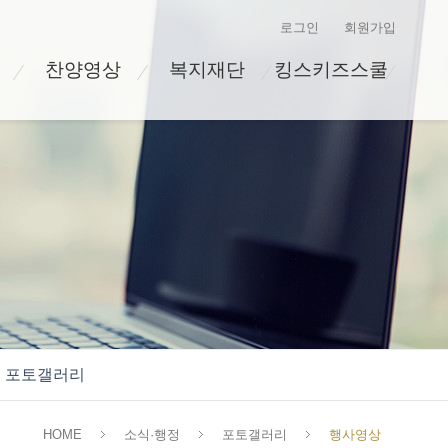
로그인
회원가입
찬양영상
복지재단
킹스키즈스쿨
포토갤러리
HOME
소식·행정
포토갤러리
행사영상