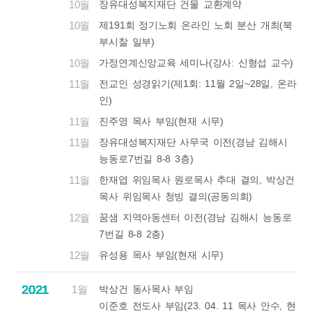
10월
장유대성복지재단 건물 교환계약
10월
제191회 정기노회 온라인 노회 분산 개최(북
부시찰 일부)
10월
가정연계신앙교육 세미나(강사: 신형섭 교수)
11월
전교인 성경읽기(제1회: 11월 2일~28일, 온라
인)
11월
진주영 목사 부임(현재 시무)
11월
장유대성복지재단 사무국 이전(경남 김해시
능동로7번길 8-8 3층)
11월
한재엽 위임목사 원로목사 추대 결의, 박상건
목사 위임목사 청빙 결의(공동의회)
12월
꿈샘 지역아동센터 이전(경남 김해시 능동로
7번길 8-8 2층)
12월
유성용 목사 부임(현재 시무)
2021
2021
2021
2021
2021
2021
2021
2021
2021
2021
2021
2021
2021
2021
2021
2021
1월
박상건 동사목사 부임
이준호 전도사 부임(23. 04. 11 목사 안수, 현