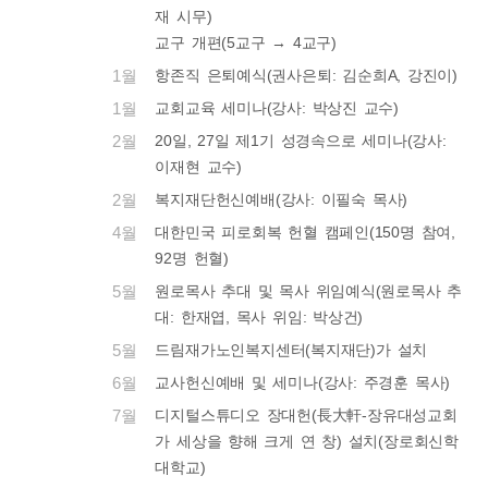
재 시무)
교구 개편(5교구 → 4교구)
1월
항존직 은퇴예식(권사은퇴: 김순희A, 강진이)
1월
교회교육 세미나(강사: 박상진 교수)
2월
20일, 27일 제1기 성경속으로 세미나(강사:
이재현 교수)
2월
복지재단헌신예배(강사: 이필숙 목사)
4월
대한민국 피로회복 헌혈 캠페인(150명 참여,
92명 헌혈)
5월
원로목사 추대 및 목사 위임예식(원로목사 추
대: 한재엽, 목사 위임: 박상건)
5월
드림재가노인복지센터(복지재단)가 설치
6월
교사헌신예배 및 세미나(강사: 주경훈 목사)
7월
디지털스튜디오 장대헌(長大軒-장유대성교회
가 세상을 향해 크게 연 창) 설치(장로회신학
대학교)