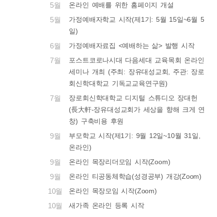
5월
온라인 예배를 위한 홈페이지 개설
5월
가정예배자학교 시작(제1기: 5월 15일~6월 5
일)
6월
가정예배자료집 <예배하는 삶> 발행 시작
7월
포스트코로나시대 다음세대 교육목회 온라인
세미나 개최 (주최: 장유대성교회, 주관: 장로
회신학대학교 기독교교육연구원)
7월
장로회신학대학교 디지털 스튜디오 장대헌
(長大軒-장유대성교회가 세상을 향해 크게 연
창) 구축비용 후원
9월
부모학교 시작(제1기: 9월 12일~10월 31일,
온라인)
9월
온라인 목장리더모임 시작(Zoom)
9월
온라인 티공동체학습(성경공부) 개강(Zoom)
10월
온라인 목장모임 시작(Zoom)
10월
새가족 온라인 등록 시작