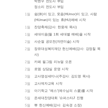
박현우 전도사 부임
정소리 전도사 부임
1월
쉼(休)이 있고, 웃음(HUmor)이 있고, 사람
(HUman)이 있는 휴(HU)예배 시작
1월
찬양축제(강사: 한웅재 목사)
1월
세대이음(월 1회 세대별 예배)을 시작
2월
사순절 공모전(자연미술) 시작
2월
장유대성복지재단 헌신예배(강사: 강정칠 목
사)
2월
카페 필그림 리뉴얼 오픈
2월
로뎀 상담실 운영 시작
3월
교사영성세미나(주강사: 김도명 목사)
3월
교사제자교육 시작
3월
아기학교 “예스”(예수님의 스쿨)를 시작
5월
온세대찬양대회 '슈퍼스타J' 진행
5월
쀼 헌신예배(강사: 김숙경 소장)