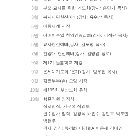
3월
부모·교사를 위한 기도회(강사: 홍민기 목사)
3월
복지재단헌신예배(강사: 유수상 목사)
5월
아동세례 시작
5월
어버이주일 찬양간증집회(강사: 김석균 목사)
5월
교사헌신예배(강사: 김도명 목사)
7월
찬양대 헌신예배(강사: 김명엽 장로)
9월
제1기 늘봄학교 개강
9월
온세대기도회 ‘온기’(강사: 임우현 목사)
9월
젊은부부(쀼) 모임 시작
10월
제195회 부산노회 유치
10월
항존직원 임직식
장로임직: 서무석 심영보
안수집사 임직: 김경식 배인수 김민효 박도민
박현우
권사 임직: 류경화 이경희A 이운재 김태영