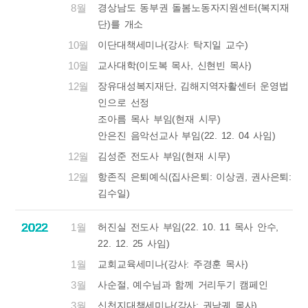
8월
경상남도 동부권 돌봄노동자지원센터(복지재
단)를 개소
10월
이단대책세미나(강사: 탁지일 교수)
10월
교사대학(이도복 목사, 신현빈 목사)
12월
장유대성복지재단, 김해지역자활센터 운영법
인으로 선정
조아름 목사 부임(현재 시무)
안은진 음악선교사 부임(22. 12. 04 사임)
12월
김성준 전도사 부임(현재 시무)
12월
항존직 은퇴예식(집사은퇴: 이상권, 권사은퇴:
김수일)
2022
2022
2022
2022
2022
2022
2022
2022
2022
2022
2022
2022
2022
2022
2022
2022
2022
2022
2022
2022
1월
허진실 전도사 부임(22. 10. 11 목사 안수,
22. 12. 25 사임)
1월
교회교육세미나(강사: 주경훈 목사)
3월
사순절, 예수님과 함께 거리두기 캠페인
3월
신천지대책세미나(강사: 권남궤 목사)