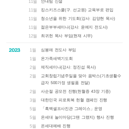
11월
안내팀 신설
11월
킹스키즈스쿨(구. 선교원) 교육부로 편입
11월
청소년을 위한 기도회(강사: 김양현 목사)
11월
젊은부부세미나(강사: 윤예지 전도사)
12월
최귀헌 목사 부임(현재 시무)
2023
2023
2023
2023
2023
2023
2023
2023
2023
2023
2023
2023
2023
2023
2023
2023
2023
1월
심봉애 전도사 부임
1월
온가족새벽기도회
2월
제직세미나(강사: 정진섭 목사)
2월
교회창립기념주일을 맞아 음박스(기초생활수
급자 500가정 생필품 전달)
2월
사순절 공모전 진행(헌혈증 43장 기증)
3월
대한민국 피로회복 헌혈 캠페인 진행
5월
「흑백셀프사진관 그레이스」운영
5월
온세대 놀이마당(그땐 그랬지) 행사 진행
5월
온세대예배 진행