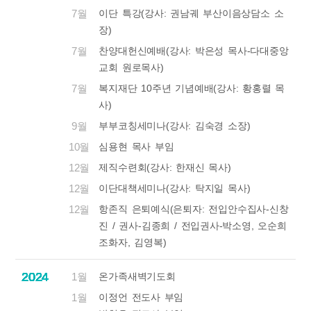
7월
이단 특강(강사: 권남궤 부산이음상담소 소
장)
7월
찬양대헌신예배(강사: 박은성 목사-다대중앙
교회 원로목사)
7월
복지재단 10주년 기념예배(강사: 황홍렬 목
사)
9월
부부코칭세미나(강사: 김숙경 소장)
10월
심용현 목사 부임
12월
제직수련회(강사: 한재신 목사)
12월
이단대책세미나(강사: 탁지일 목사)
12월
항존직 은퇴예식(은퇴자: 전입안수집사-신창
진 / 권사-김종희 / 전입권사-박소영, 오순희
조화자, 김영복)
2024
2024
2024
2024
2024
2024
2024
2024
2024
2024
2024
2024
2024
2024
2024
2024
2024
2024
2024
2024
2024
2024
2024
2024
2024
1월
온가족새벽기도회
1월
이정언 전도사 부임