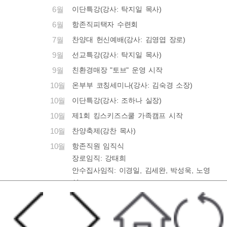
6월
이단특강(강사: 탁지일 목사)
6월
항존직피택자 수련회
7월
찬양대 헌신예배(강사: 김영엽 장로)
9월
선교특강(강사: 탁지일 목사)
9월
친환경매장 "토브" 운영 시작
10월
온부부 코칭세미나(강사: 김숙경 소장)
10월
이단특강(강사: 조하나 실장)
10월
제1회 킹스키즈스쿨 가족캠프 시작
10월
찬양축제(강찬 목사)
10월
항존직원 임직식
장로임직: 강태희
안수집사임직: 이경일, 김세완, 박성욱, 노영
섭
권사임직: 김효순A, 이숙희A, 이소영B, 양남
순, 조형미, 이근자, 정은희
12월
항존직 은퇴예식