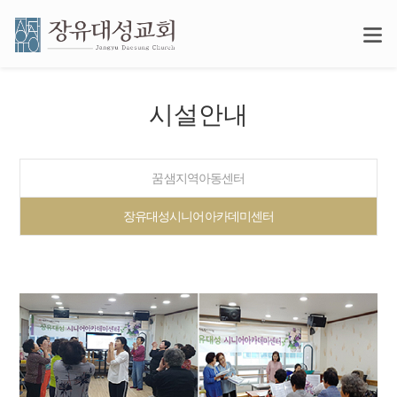
시설안내
꿈샘지역아동센터
장유대성시니어아카데미센터