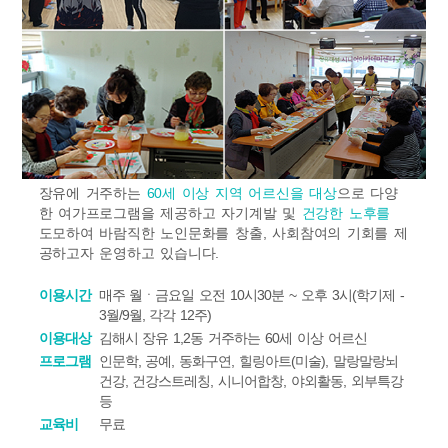
장유에 거주하는
60세 이상 지역 어르신을 대상
으로 다양
한 여가프로그램을 제공하고 자기계발 및
건강한 노후를
도모하여 바람직한 노인문화를 창출, 사회참여의 기회를 제
공하고자 운영하고 있습니다.
이용시간
매주 월ㆍ금요일 오전 10시30분 ~ 오후 3시(학기제 -
3월/9월, 각각 12주)
이용대상
김해시 장유 1,2동 거주하는 60세 이상 어르신
프로그램
인문학, 공예, 동화구연, 힐링아트(미술), 말랑말랑뇌
건강, 건강스트레칭, 시니어합창, 야외활동, 외부특강
등
교육비
무료