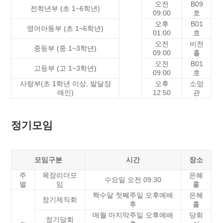
오전
B09
전학년부 (초 1~6학년)
09:00
호
오후
B01
영어아동부 (초 1~6학년)
01:00
호
오전
비전
중등부 (중 1~3학년)
09:00
홀
오전
B01
고등부 (고 1~3학년)
09:00
호
사랑부(초 1학년 이상, 발달장
오후
소망
애인)
12:50
관
정기모임
모임구분
시간
장소
주
목장리더모
은혜
수요일 오전 09:30
별
임
홀
짝수달 첫째주일 오후예배
은혜
정기제직회
후
홀
매월 마지막주일 오후예배
당회
정기당회