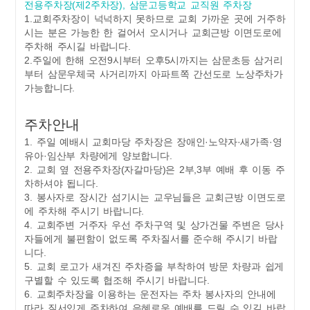
전용주차장(제2주차장), 삼문고등학교 교직원 주차장
1.교회주차장이 넉넉하지 못하므로 교회 가까운 곳에 거주하
시는 분은 가능한 한 걸어서 오시거나 교회근방 이면도로에
주차해 주시길 바랍니다.
2.주일에 한해 오전9시부터 오후5시까지는 삼문초등 삼거리
부터 삼문우체국 사거리까지 아파트쪽 간선도로 노상주차가
가능합니다.
주차안내
1. 주일 예배시 교회마당 주차장은 장애인·노약자·새가족·영
유아·임산부 차량에게 양보합니다.
2. 교회 옆 전용주차장(자갈마당)은 2부,3부 예배 후 이동 주
차하셔야 됩니다.
3. 봉사자로 장시간 섬기시는 교우님들은 교회근방 이면도로
에 주차해 주시기 바랍니다.
4. 교회주변 거주자 우선 주차구역 및 상가건물 주변은 당사
자들에게 불편함이 없도록 주차질서를 준수해 주시기 바랍
니다.
5. 교회 로고가 새겨진 주차증을 부착하여 방문 차량과 쉽게
구별할 수 있도록 협조해 주시기 바랍니다.
6. 교회주차장을 이용하는 운전자는 주차 봉사자의 안내에
따라 질서있게 주차하여 은혜로운 예배를 드릴 수 있길 바랍